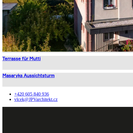
Terrasse für Mutti
Masaryks Aussichtsturm
+420 605 840 936
vlcek@JPVarchitekt.cz