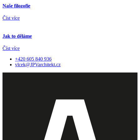
Naše filozofie
Číst více
Jak to děláme
Číst více
+420 605 840 936
vlcek@JPVarchitekt.cz