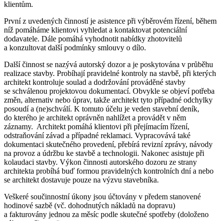
klientům.
První z uvedených činností je asistence při výběrovém řízení, během
níž pomáháme klientovi vyhledat a kontaktovat potenciální
dodavatele. Dále pomáhá vyhodnotit nabídky zhotovitelů
a konzultovat další podmínky smlouvy o dílo.
Další činnost se nazývá autorský dozor a je poskytována v průběhu
realizace stavby. Probíhají pravidelné kontroly na stavbě, při kterých
architekt kontroluje soulad a dodržování prováděné stavby
se schválenou projektovou dokumentací. Obvykle se objeví potřeba
změn, alternativ nebo úprav, takže architekt tyto případné odchylky
posoudí a (ne)schválí. K tomuto účelu je veden stavební deník,
do kterého je architekt oprávněn nahlížet a provádět v něm
záznamy. Architekt pomáhá klientovi při přejímacím řízení,
odstraňování závad a případné reklamaci. Vypracovává také
dokumentaci skutečného provedení, přebírá revizní zprávy, návody
na provoz a údržbu ke stavbě a technologii. Nakonec asistuje při
kolaudaci stavby. Výkon činnosti autorského dozoru ze strany
architekta probíhá buď formou pravidelných kontrolních dní a nebo
se architekt dostavuje pouze na výzvu stavebníka.
Veškeré součinnostní úkony jsou účtovány v předem stanovené
hodinové sazbě (vč. dohodnutých nákladů na dopravu)
a fakturovány jednou za měsíc podle skutečné spotřeby (doloženo