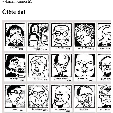
výkazem činnosti).
Čtěte dál