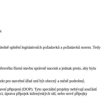
y.
 ohledně splnění legislativních požadavků a požadavků norem. Tedy
rového řízení stavbu správně nacenit a jednak proto, aby byla
ojekt pro stavební úřad smí být obecný a méně podrobný.
avní připojení (DOP). Tyto speciální projekty nebývají součástí
i, úprava přípojek inženýrských sítí, nebo nové přípojky