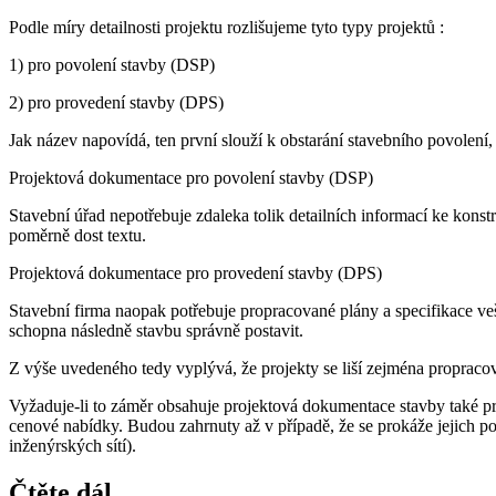
Podle míry detailnosti projektu rozlišujeme tyto typy projektů :
1) pro povolení stavby (DSP)
2) pro provedení stavby (DPS)
Jak název napovídá, ten první slouží k obstarání stavebního povolení,
Projektová dokumentace pro povolení stavby (DSP)
Stavební úřad nepotřebuje zdaleka tolik detailních informací ke kons
poměrně dost textu.
Projektová dokumentace pro provedení stavby (DPS)
Stavební firma naopak potřebuje propracované plány a specifikace ve
schopna následně stavbu správně postavit.
Z výše uvedeného tedy vyplývá, že projekty se liší zejména propracov
Vyžaduje-li to záměr obsahuje projektová dokumentace stavby také pro
cenové nabídky. Budou zahrnuty až v případě, že se prokáže jejich po
inženýrských sítí).
Čtěte dál