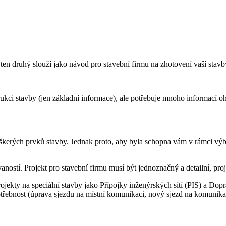
 ten druhý slouží jako návod pro stavební firmu na zhotovení vaší stavb
trukci stavby (jen základní informace), ale potřebuje mnoho informací
škerých prvků stavby. Jednak proto, aby byla schopna vám v rámci výbě
aností. Projekt pro stavební firmu musí být jednoznačný a detailní, pr
jekty na speciální stavby jako Přípojky inženýrských sítí (PIS) a Dopr
třebnost (úprava sjezdu na místní komunikaci, nový sjezd na komunikac